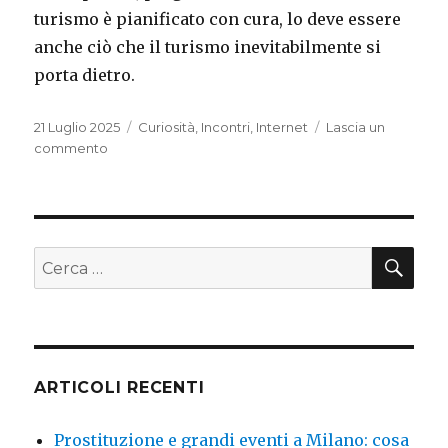
turismo è pianificato con cura, lo deve essere
anche ciò che il turismo inevitabilmente si
porta dietro.
Pubblicato
21 Luglio 2025
Categorie
Curiosità
,
Incontri
,
Internet
Lascia un
il
commento
su
Prostituzione
e
grandi
eventi
a
CE
Cerca:
Milano:
cosa
abbiamo
imparato
da
Expo
ARTICOLI RECENTI
2015
Prostituzione e grandi eventi a Milano: cosa